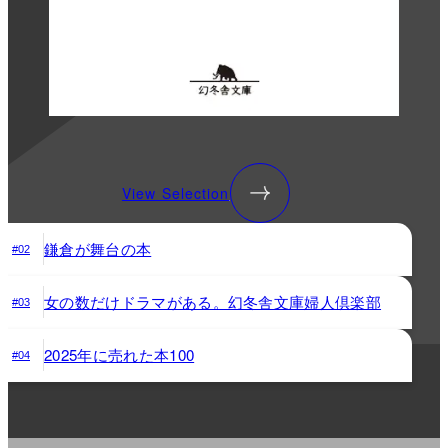
View Selection
鎌倉が舞台の本
#02
女の数だけドラマがある。幻冬舎文庫婦人倶楽部
#03
2025年に売れた本100
#04