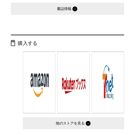
書誌情報
発行形態：
単行本
ISBN：
9784344018730
購入する
Cコード：
0095
判型：
四六判
他のストア