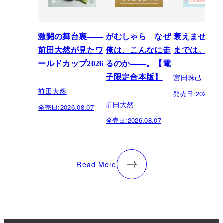
激闘の舞台裏――
がむしゃら なぜ
衰えません、
前田大然が見たワ
俺は、こんなに走
までは。
ールドカップ2026
るのか——。【電
宮田珠己
子限定合本版】
前田大然
発売日:
2026.07.
前田大然
発売日:
2026.08.07
発売日:
2026.08.07
Read More