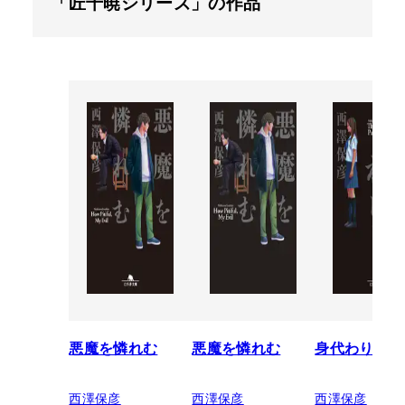
「匠千暁シリーズ」の作品
悪魔を憐れむ
悪魔を憐れむ
身代わり
西澤保彦
西澤保彦
西澤保彦