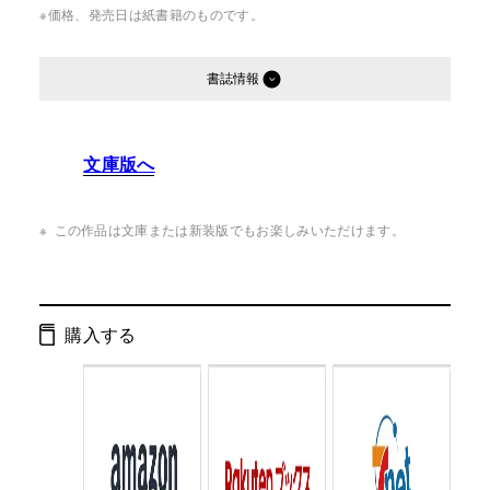
※価格、発売日は紙書籍のものです。
書誌情報
発行形態：
単行本
文庫版へ
ページ数：
312ページ
ISBN：
9784344017269
この作品は文庫または新装版でもお楽しみいただけます。
Cコード：
0093
判型：
四六判
購入する