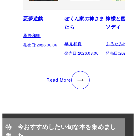
悪夢遊戯
ぼくん家の神さま
檸檬と蜜柑の
たち
ソディ
桑野和明
早見和真
ふるたみゆき
発売日:
2026.08.06
発売日:
2026.08.06
発売日:
2026.08.
Read More
特
今おすすめしたい旬な本を集めまし
集
た