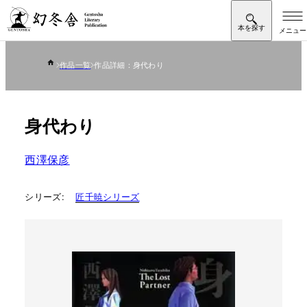
作品一覧
作品詳細：身代わり
身代わり
西澤保彦
シリーズ:
匠千暁シリーズ