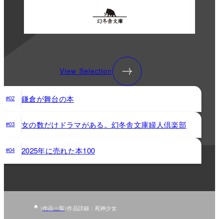
View Selection
鎌倉が舞台の本
#02
女の数だけドラマがある。幻冬舎文庫婦人倶楽部
#03
2025年に売れた本100
#04
作品一覧
作品詳細：死神少女