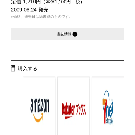
定価 1,210円
（本体1,100円＋税）
2009.06.24
発売
※価格、発売日は紙書籍のものです。
書誌情報
発行形態：
単行本
電子書籍
購入する
ページ数：
272ページ
ISBN：
9784344016941
Cコード：
0093
判型：
四六判