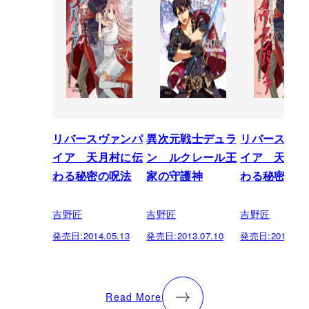
リバースヴァンパ
異次元戦士デュラ
リバースヴァ
イア 天月村に伝
ン ルクレール王
イア 天月村
わる秘密の呪法
家の守護神
わる秘密の呪
吉野匠
吉野匠
吉野匠
発売日:
2014.05.13
発売日:
2013.07.10
発売日:
2012.07.
Read More