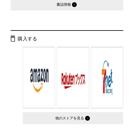
書誌情報
発行形態：
単行本
ページ数：
224ページ
購入する
ISBN：
9784344016774
Cコード：
0095
判型：
四六判変型
他のストア