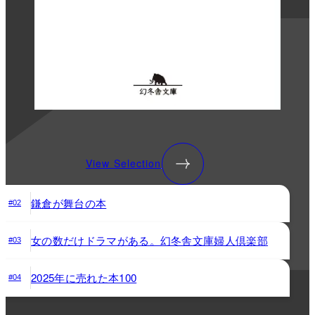
View Selection
鎌倉が舞台の本
#02
女の数だけドラマがある。幻冬舎文庫婦人倶楽部
#03
2025年に売れた本100
#04