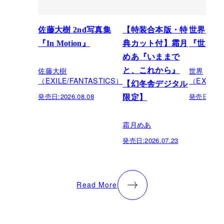
佐藤大樹 2nd写真集
【特装合本版・特
世界スペ
『In Motion』
典カット付】霜月
『世界館
めあ『いままで
佐藤大樹
世界
と、これから』
（EXILE/FANTASTICS）
（EXILE/
【幻冬舎デジタル
発売日:
2026.08.08
発売日:
202
限定】
霜月めあ
発売日:
2026.07.23
Read More