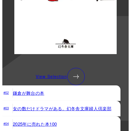
View Selection
鎌倉が舞台の本
#02
女の数だけドラマがある。幻冬舎文庫婦人倶楽部
#03
2025年に売れた本100
#04