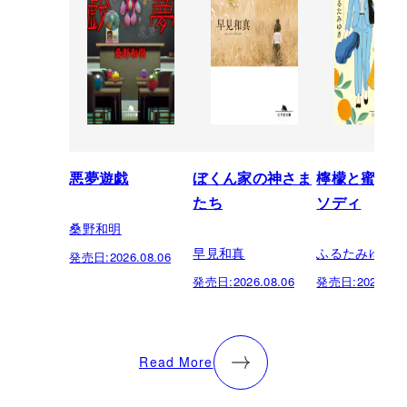
悪夢遊戯
ぼくん家の神さま
檸檬と蜜柑の
たち
ソディ
桑野和明
早見和真
ふるたみゆき
発売日:
2026.08.06
発売日:
2026.08.06
発売日:
2026.08.
Read More