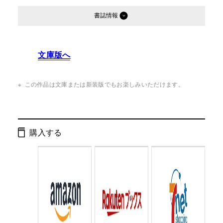
書誌情報
発行形態：
単行本
文庫版へ
ページ数：
296ページ
ISBN：
9784344016149
この作品は文庫または新装版でもお楽しみいただけます。
Cコード：
0093
判型：
四六判
購入する