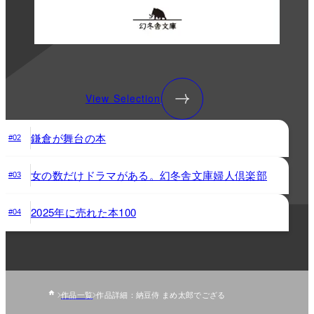
View Selection
鎌倉が舞台の本
#02
女の数だけドラマがある。幻冬舎文庫婦人倶楽部
#03
2025年に売れた本100
#04
作品一覧
作品詳細：納豆侍 まめ太郎でござる