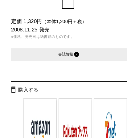
定価 1,320円
（本体1,200円＋税）
2008.11.25
発売
※価格、発売日は紙書籍のものです。
書誌情報
発行形態：
単行本
ページ数：
64ページ
購入する
ISBN：
9784344015890
Cコード：
0071
判型：
B5判変型