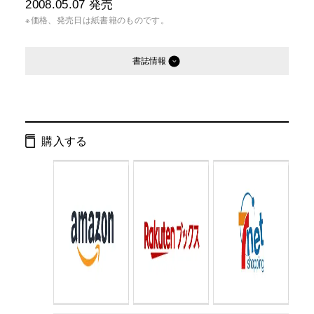
2008.05.07
発売
※価格、発売日は紙書籍のものです。
書誌情報
発行形態：
単行本
ページ数：
32ページ
購入する
ISBN：
9784344014954
Cコード：
0071
判型：
B5判変型