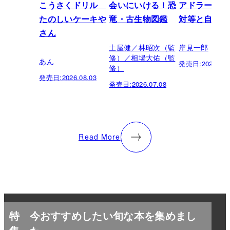
こうさくドリル
会いにいける！恐
アドラーの教
たのしいケーキや
竜・古生物図鑑
対等と自立
さん
土屋健／林昭次（監
岸見一郎
修）／相場大佑（監
あん
発売日:
2026.05.
修）
発売日:
2026.08.03
発売日:
2026.07.08
Read More
特
今おすすめしたい旬な本を集めまし