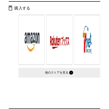
ページ数：
32ページ
購入する
ISBN：
9784344014664
Cコード：
0071
判型：
四六判変型
他のストア