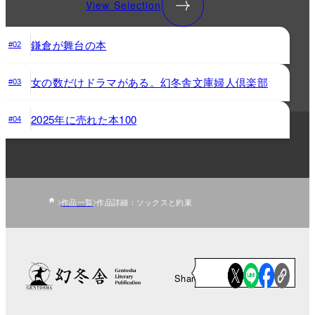
View Selection
鎌倉が舞台の本
#02
女の数だけドラマがある。幻冬舎文庫婦人倶楽部
#03
2025年に売れた本100
#04
作品一覧
作品詳細：ソックスと約束
Share