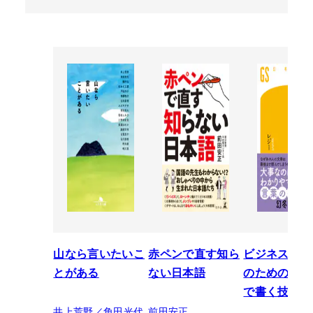
山なら言いたいこ
赤ペンで直す知ら
ビジネスパー
とがある
ない日本語
のための「芸
で書く技術
井上荒野／角田光代
前田安正