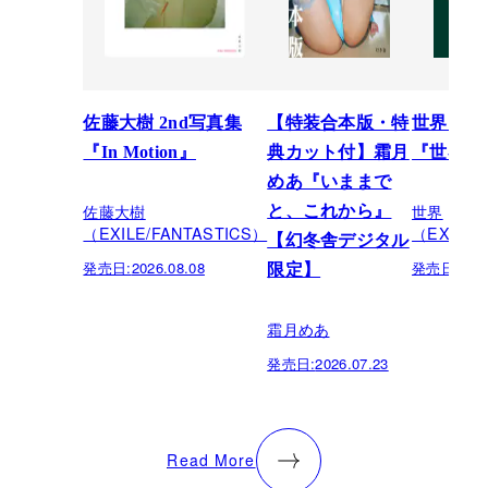
佐藤大樹 2nd写真集
【特装合本版・特
世界スペ
『In Motion』
典カット付】霜月
『世界館
めあ『いままで
佐藤大樹
世界
と、これから』
（EXILE/FANTASTICS）
（EXILE/
【幻冬舎デジタル
発売日:
2026.08.08
発売日:
202
限定】
霜月めあ
発売日:
2026.07.23
Read More