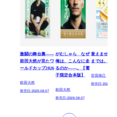
激闘の舞台裏――
がむしゃら なぜ
衰えません、
前田大然が見たワ
俺は、こんなに走
までは。
ールドカップ2026
るのか——。【電
宮田珠己
子限定合本版】
前田大然
発売日:
2026.07.
前田大然
発売日:
2026.08.07
発売日:
2026.08.07