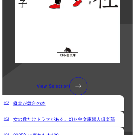
View Selection
鎌倉が舞台の本
#02
女の数だけドラマがある。幻冬舎文庫婦人倶楽部
#03
2025年に売れた本100
#04