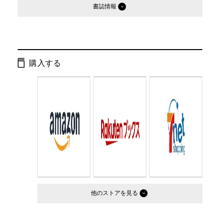
書誌情報
発行形態：
単行本
ページ数：
144ページ
購入する
ISBN：
9784344014657
Cコード：
0095
判型：
A5判
他のストア