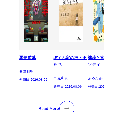
悪夢遊戯
ぼくん家の神さま
檸檬と蜜柑の
たち
ソディ
桑野和明
早見和真
ふるたみゆき
発売日:
2026.08.06
発売日:
2026.08.06
発売日:
2026.08.
Read More