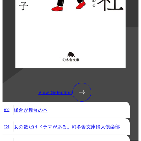
View Selection
鎌倉が舞台の本
#02
女の数だけドラマがある。幻冬舎文庫婦人倶楽部
#03