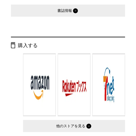
書誌情報
発行形態：
単行本
ページ数：
412ページ
購入する
ISBN：
9784344013988
Cコード：
0093
判型：
四六判
他のストア