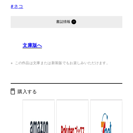
#ネコ
書誌情報
発行形態：
単行本
文庫版へ
ページ数：
232ページ
ISBN：
9784344012608
この作品は文庫または新装版でもお楽しみいただけます。
Cコード：
0095
判型：
四六判
購入する