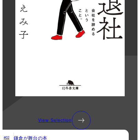
View Selection
鎌倉が舞台の本
#02