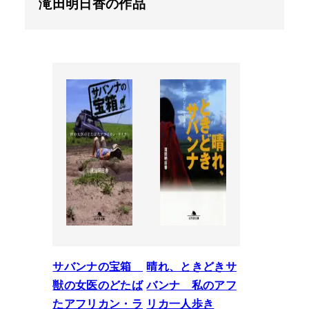
滝田明日香の作品
サバンナの宝箱
晴れ、ときどきサ
獣の女医のどたば
バンナ 私のアフ
たアフリカン・ラ
リカ一人歩き