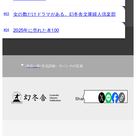
女の数だけドラマがある。幻冬舎文庫婦人倶楽部
#03
2025年に売れた本100
#04
作品一覧
作品詳細：サバンナの宝箱
Share