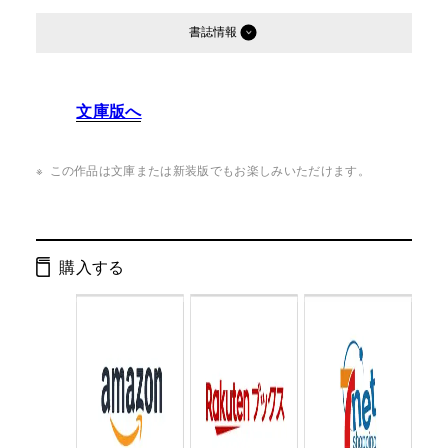
書誌情報
発行形態：
単行本
文庫版へ
ページ数：
314ページ
ISBN：
9784344012394
この作品は文庫または新装版でもお楽しみいただけます。
Cコード：
0093
判型：
四六判
購入する