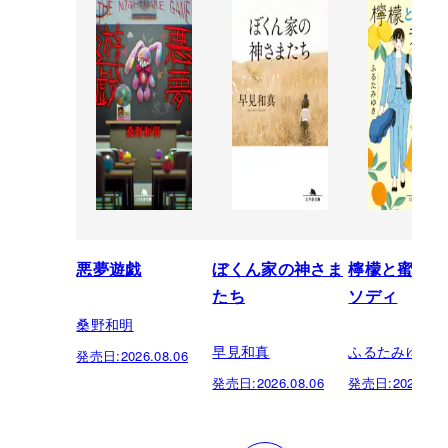
悪夢遊戯
ぼくん家の神さま
檸檬と蜜柑の
たち
ソディ
桑野和明
早見和真
ふるたみゆき
発売日:
2026.08.06
発売日:
2026.08.06
発売日:
2026.08.