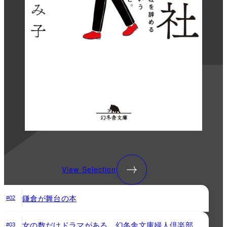
View Selection
鎌倉が舞台の本
#02
女の数だけドラマがある。幻冬舎文庫婦人倶楽部
#03