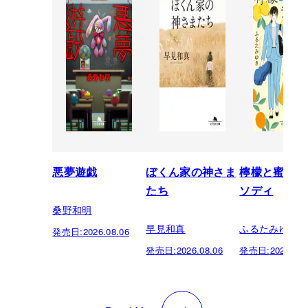
悪夢遊戯
ぼくん家の神さま
檸檬と蜜柑の
たち
ソディ
桑野和明
早見和真
ふるたみゆき
発売日:
2026.08.06
発売日:
2026.08.06
発売日:
2026.08.