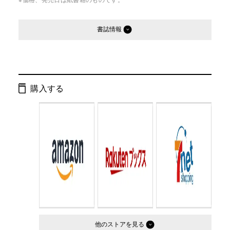
書誌情報
発行形態：
単行本
ページ数：
208ページ
購入する
ISBN：
9784344011847
Cコード：
0095
判型：
四六判
他のストア