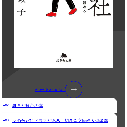
View Selection
鎌倉が舞台の本
#02
女の数だけドラマがある。幻冬舎文庫婦人倶楽部
#03