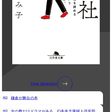
View Selection
鎌倉が舞台の本
#02
女の数だけドラマがある。幻冬舎文庫婦人倶楽部
#03