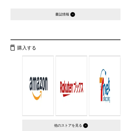
書誌情報
発行形態：
単行本
ページ数：
128ページ
購入する
ISBN：
9784344007864
Cコード：
0077
判型：
A5判
他のストア