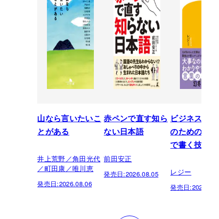
山なら言いたいこ
赤ペンで直す知ら
ビジネスパー
とがある
ない日本語
のための「芸
で書く技術
井上荒野／角田光代
前田安正
／町田康／唯川恵
レジー
発売日:
2026.08.05
発売日:
2026.08.06
発売日:
2026.07.