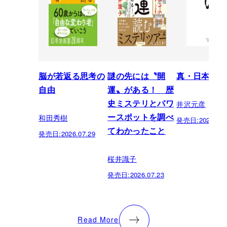
脳が若返る思考の
謎の先には〝開
真・日本の歴
自由
運〟がある！ 歴
井沢元彦
史ミステリとパワ
和田秀樹
ースポットを調べ
発売日:
2026.07.
てわかったこと
発売日:
2026.07.29
桜井識子
発売日:
2026.07.23
Read More