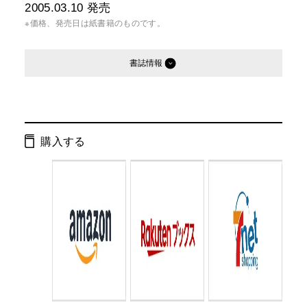
2005.03.10
発売
※価格、発売日は紙書籍のものです。
書誌情報
発行形態：
単行本
ページ数：
288ページ
購入する
ISBN：
9784344007369
Cコード：
0079
判型：
A5判