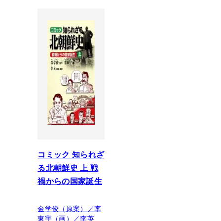
コミック 知られざ
る北朝鮮史 上 戦
禍からの国家誕生
金学俊（原案）／李
東宇（画）／李英