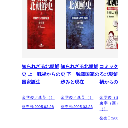
知られざる北朝鮮
知られざる北朝鮮
コミック 知
史 上 戦禍からの
史 下 独裁国家の
る北朝鮮史 上
国家誕生
歩みと現在
禍からの国家
金学俊／李英（）
金学俊／李英（）
金学俊（原案
東宇（画）／
発売日:
2005.03.28
発売日:
2005.03.28
（）
発売日:
2005.03.