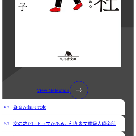
View Selection
鎌倉が舞台の本
#02
女の数だけドラマがある。幻冬舎文庫婦人倶楽部
#03