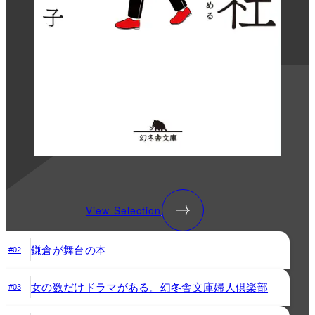
View Selection
鎌倉が舞台の本
#02
女の数だけドラマがある。幻冬舎文庫婦人倶楽部
#03