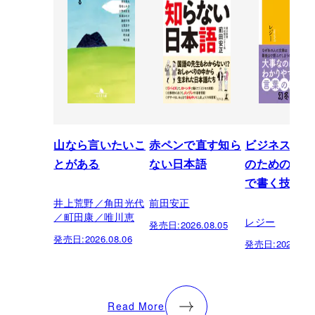
山なら言いたいこ
赤ペンで直す知ら
ビジネスパー
とがある
ない日本語
のための「芸
で書く技術
井上荒野／角田光代
前田安正
／町田康／唯川恵
レジー
発売日:
2026.08.05
発売日:
2026.08.06
発売日:
2026.07.
Read More