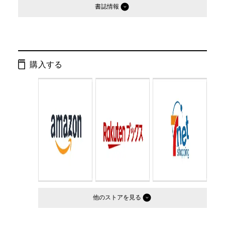
書誌情報
発行形態：
単行本
ページ数：
412ページ
購入する
ISBN：
9784344006584
Cコード：
0095
判型：
四六判
他のストア