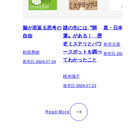
脳が若返る思考の
謎の先には〝開
真・日本の歴
自由
運〟がある！ 歴
井沢元彦
史ミステリとパワ
和田秀樹
ースポットを調べ
発売日:
2026.07.
てわかったこと
発売日:
2026.07.29
桜井識子
発売日:
2026.07.23
Read More