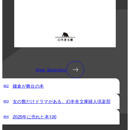
View Selection
鎌倉が舞台の本
#02
女の数だけドラマがある。幻冬舎文庫婦人倶楽部
#03
2025年に売れた本100
#04