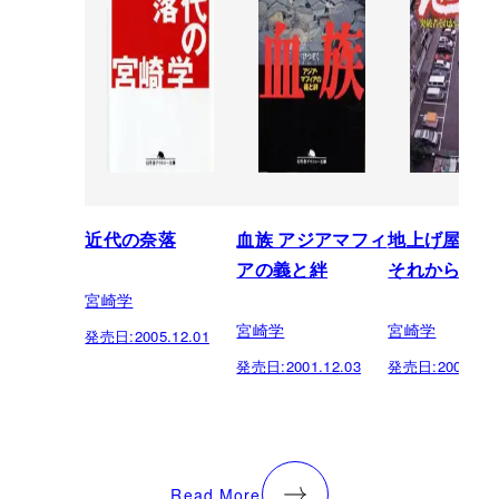
近代の奈落
血族 アジアマフィ
地上げ屋 突
アの義と絆
それから
宮崎学
宮崎学
宮崎学
発売日:
2005.12.01
発売日:
2001.12.03
発売日:
2000.12.
Read More