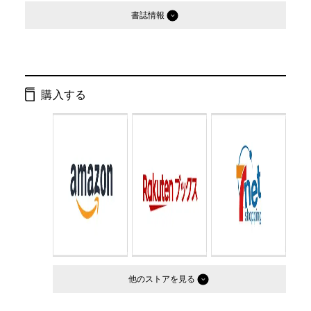
書誌情報
発行形態：
単行本
ページ数：
269ページ
購入する
ISBN：
9784344004696
Cコード：
0095
判型：
B6判
他のストア