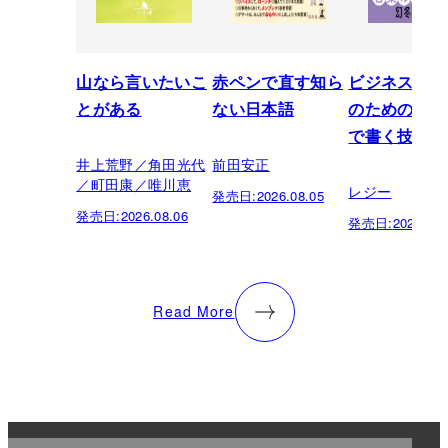
山なら言いたいこ
赤ペンで直す知ら
ビジネスパー
とがある
ない日本語
のための「芸
で書く技術
井上荒野／角田光代
前田安正
／町田康／唯川恵
レジー
発売日:
2026.08.05
発売日:
2026.08.06
発売日:
2026.07.
Read More