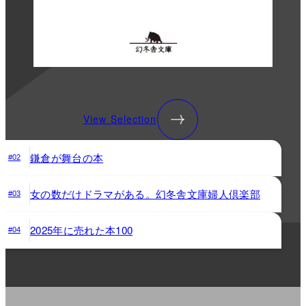
View Selection
鎌倉が舞台の本
#02
女の数だけドラマがある。幻冬舎文庫婦人倶楽部
#03
2025年に売れた本100
#04