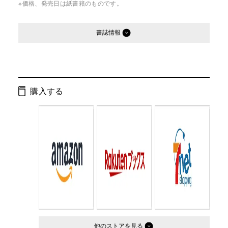
※価格、発売日は紙書籍のものです。
書誌情報
発行形態：
単行本
ページ数：
262ページ
購入する
ISBN：
9784344004498
Cコード：
0093
判型：
B6判
他のストア