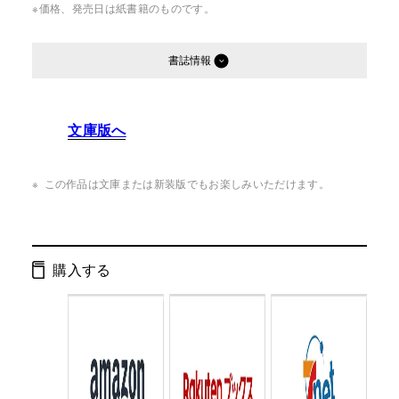
※価格、発売日は紙書籍のものです。
書誌情報
発行形態：
単行本
文庫版へ
ページ数：
190ページ
ISBN：
9784344002524
この作品は文庫または新装版でもお楽しみいただけます。
Cコード：
0093
判型：
B6判
購入する