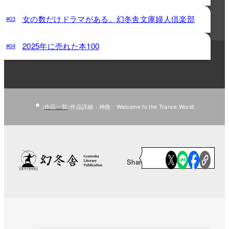
女の数だけドラマがある。幻冬舎文庫婦人倶楽部
#03
2025年に売れた本100
#04
作品一覧
作品詳細：神曲 Welcome to the Trance World
Share