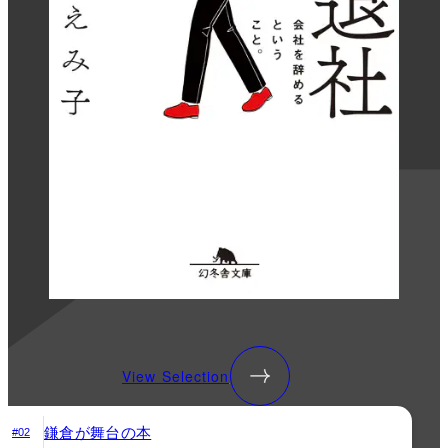
View Selection
鎌倉が舞台の本
#02