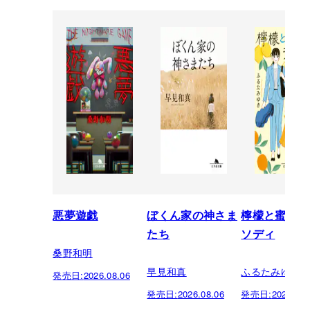
悪夢遊戯
ぼくん家の神さま
檸檬と蜜柑の
たち
ソディ
桑野和明
早見和真
ふるたみゆき
発売日:
2026.08.06
発売日:
2026.08.06
発売日:
2026.08.