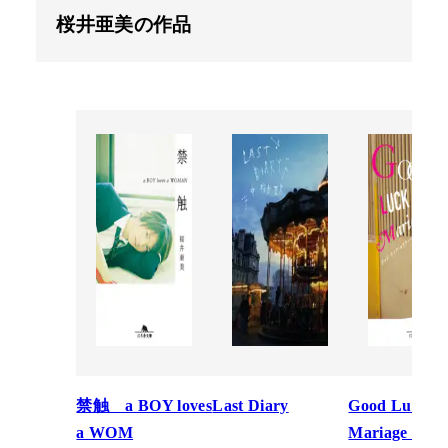
桜井亜美の作品
禁触 a BOY loves
Last Diary
Good Luck
a WOM
Mariage（グ