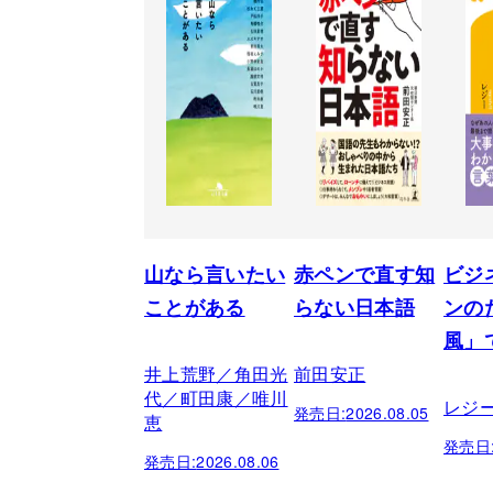
山なら言いたい
赤ペンで直す知
ビジ
ことがある
らない日本語
ンの
風」
井上荒野／角田光
前田安正
代／町田康／唯川
レジ
発売日:
2026.08.05
恵
発売日
発売日:
2026.08.06