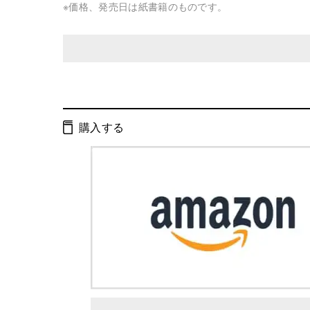
※価格、発売日は紙書籍のものです。
発行形態：
単行本
ページ数：
229ページ
購入する
ISBN：
9784344001596
Cコード：
0095
判型：
B6判