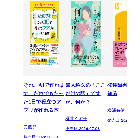
それ、AIで作れま
婦人科医の「ここ
発達障害を正
す。だれでもたっ
だけの話」です
知る
た1日で役立つア
が、何か？
松浦有佑
プリが作れる本
櫻井くす子
発売日:
2026.03.
安藤昇
発売日:
2026.07.08
発売日:
2026.07.23