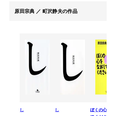
原田宗典 ／ 町沢静夫の作品
し
し
ぼくの心をな