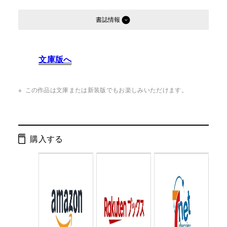
書誌情報
発行形態：
単行本
文庫版へ
ページ数：
222ページ
ISBN：
9784344001459
この作品は文庫または新装版でもお楽しみいただけます。
Cコード：
0095
判型：
B6判
購入する