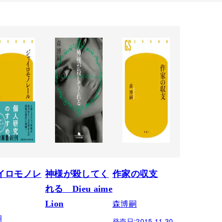
イロモノレ
神様が殺してく
作家の収支
れる Dieu aime
森博嗣
Lion
嗣
発売日:
2015.11.30