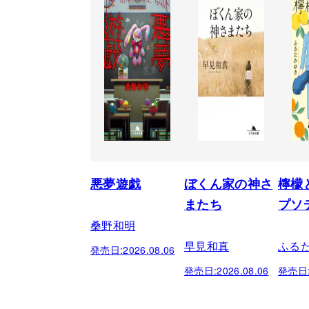
悪夢遊戯
ぼくん家の神さ
檸檬
またち
プソ
桑野和明
早見和真
ふる
発売日:
2026.08.06
発売日:
2026.08.06
発売日