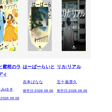
と蜜柑のラ
はーばーらいと
リカ/リアル
ディ
吉本ばなな
五十嵐貴久
たみゆき
発売日:
2026.08.06
発売日:
2026.08.06
:
2026.08.06