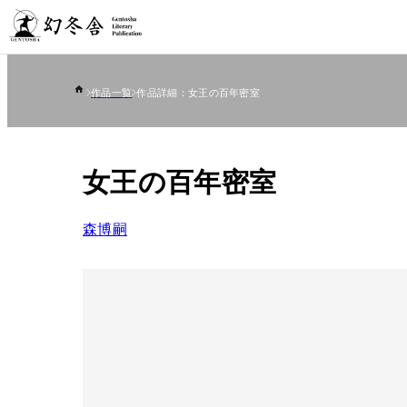
作品一覧
作品詳細：女王の百年密室
女王の百年密室
森博嗣