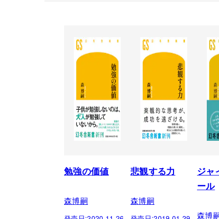
勉強の価値
悲観する力
ジャ
ール
森博嗣
森博嗣
森博
発売日:
2020.11.26
発売日:
2019.01.29