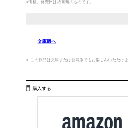
※価格、発売日は紙書籍のものです。
発行形態：
単行本
文庫版へ
ページ数：
500ページ
ISBN：
9784344000094
この作品は文庫または新装版でもお楽しみいただけ
Cコード：
0093
判型：
四六判
購入する