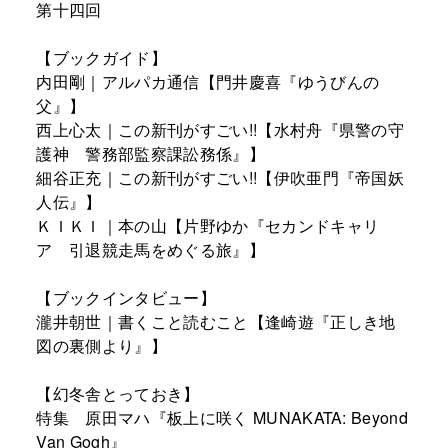
第十四回
【ブックガイド】
内田剛｜アルパカ通信【門井慶喜『ゆうびんの
父』】
西上心太｜この新刊がすごい!!【水村舟『県警の守
護神 警務部監察課訟務係』】
細谷正充｜この新刊がすごい!!【伊吹亜門『帝国妖
人伝』】
ＫＩＫＩ｜本の山【片野ゆか『セカンドキャリ
ア 引退競走馬をめぐる旅』】
【ブックインタビュー】
瀧井朝世｜書くこと読むこと【逢崎遊『正しき地
図の裏側より』】
【幻冬舎とっておき】
特集 原田マハ『板上に咲く MUNAKATA: Beyond
Van Gogh』