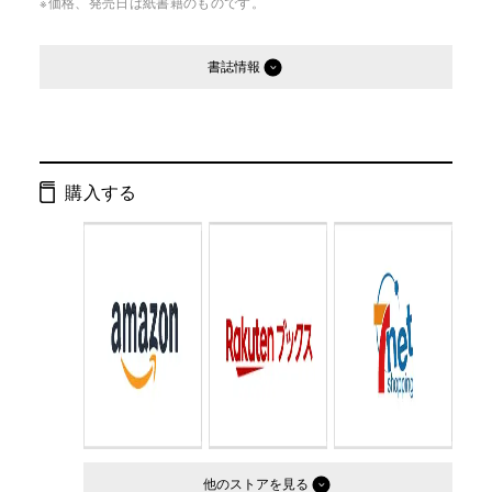
※価格、発売日は紙書籍のものです。
書誌情報
発行形態：
雑誌
ISBN：
4910049570449
購入する
判型：
A5判
他のストア