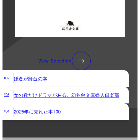
View Selection
鎌倉が舞台の本
#02
女の数だけドラマがある。幻冬舎文庫婦人倶楽部
#03
2025年に売れた本100
#04