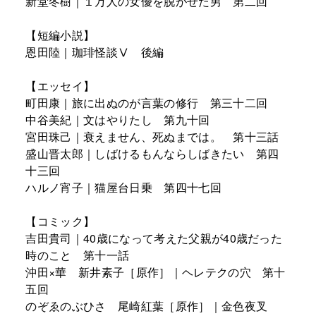
新堂冬樹｜１万人の女優を脱がせた男 第二回
【短編小説】
恩田陸｜珈琲怪談Ⅴ 後編
【エッセイ】
町田康｜旅に出ぬのが言葉の修行 第三十二回
中谷美紀｜文はやりたし 第九十回
宮田珠己｜衰えません、死ぬまでは。 第十三話
盛山晋太郎｜しばけるもんならしばきたい 第四
十三回
ハルノ宵子｜猫屋台日乗 第四十七回
【コミック】
吉田貴司｜40歳になって考えた父親が40歳だった
時のこと 第十一話
沖田×華 新井素子［原作］｜ヘレテクの穴 第十
五回
のぞゑのぶひさ 尾崎紅葉［原作］｜金色夜叉