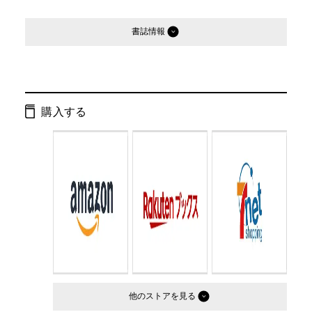
書誌情報
発行形態：
雑誌
ISBN：
4910033230748
購入する
判型：
A4判変型
他のストア