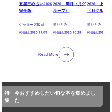
五星三心占い2026
2026 満月〈月グ
2026 上弦
完全版
ループ〉
〈月グループ
ゲッターズ飯田
星ひとみ
星ひとみ
発売日:
2025.11.03
発売日:
2025.10.28
発売日:
2025.10.
Read More
特
今おすすめしたい旬な本を集めまし
集
た