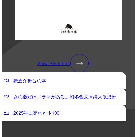
View Selection
鎌倉が舞台の本
#02
女の数だけドラマがある。幻冬舎文庫婦人倶楽部
#03
2025年に売れた本100
#04