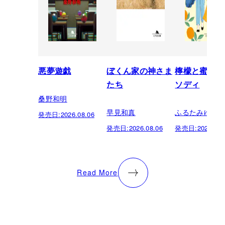
悪夢遊戯
ぼくん家の神さま
檸檬と蜜柑の
たち
ソディ
桑野和明
早見和真
ふるたみゆき
発売日:
2026.08.06
発売日:
2026.08.06
発売日:
2026.08.
Read More