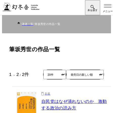
著者一覧
筆坂秀世の作品一覧
筆坂秀世の作品一覧
1
2
2
件
～
/
新書
自民党はなぜ潰れないのか 激動
する政治の読み方