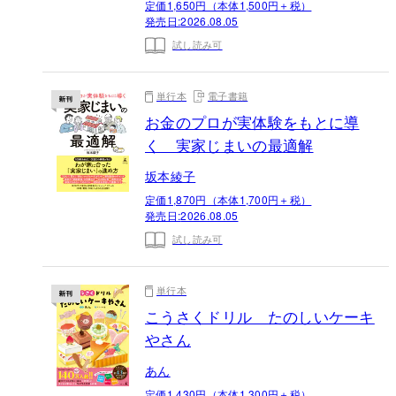
定価1,650円（本体1,500円＋税）
発売日:
2026.08.05
試し読み可
単行本
電子書籍
お金のプロが実体験をもとに導
く 実家じまいの最適解
坂本綾子
定価1,870円（本体1,700円＋税）
発売日:
2026.08.05
試し読み可
単行本
こうさくドリル たのしいケーキ
やさん
あん
定価1,430円（本体1,300円＋税）