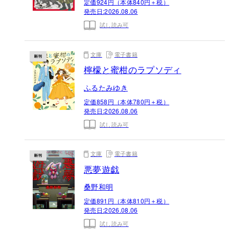
定価924円（本体840円＋税）
発売日:
2026.08.06
試し読み可
文庫
電子書籍
檸檬と蜜柑のラプソディ
ふるたみゆき
定価858円（本体780円＋税）
発売日:
2026.08.06
試し読み可
文庫
電子書籍
悪夢遊戯
桑野和明
定価891円（本体810円＋税）
発売日:
2026.08.06
試し読み可