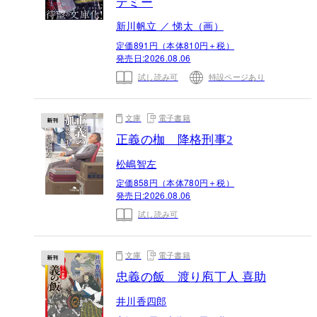
デミー
新川帆立 ／ 悌太（画）
定価891円（本体810円＋税）
発売日:
2026.08.06
試し読み可
特設ページあり
文庫
電子書籍
正義の枷 降格刑事2
松嶋智左
定価858円（本体780円＋税）
発売日:
2026.08.06
試し読み可
文庫
電子書籍
忠義の飯 渡り庖丁人 喜助
井川香四郎