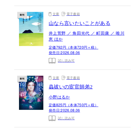
文庫
電子書籍
山なら言いたいことがある
井上荒野 ／ 角田光代 ／ 町田康 ／ 唯川
恵 ほか
定価792円（本体720円＋税）
発売日:
2026.08.06
試し読み可
文庫
電子書籍
蟲祓いの宦官師弟2
小野はるか
定価825円（本体750円＋税）
発売日:
2026.08.06
試し読み可