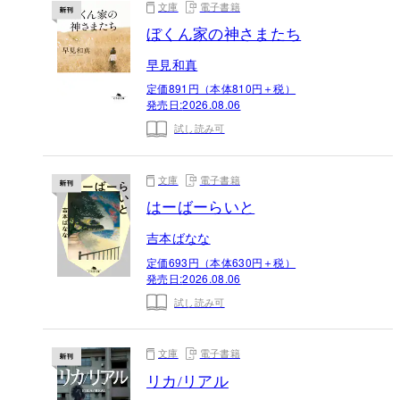
文庫
電子書籍
ぼくん家の神さまたち
早見和真
定価891円（本体810円＋税）
発売日:
2026.08.06
試し読み可
文庫
電子書籍
はーばーらいと
吉本ばなな
定価693円（本体630円＋税）
発売日:
2026.08.06
試し読み可
文庫
電子書籍
リカ/リアル