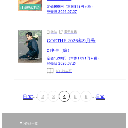
定価900円（本体818円＋税）
発売日:
2026.07.27
雑誌
電子書籍
GOETHE 2026年9月号
幻冬舎（編）
定価1,200円（本体1,091円＋税）
発売日:
2026.07.24
試し読み可
First
…
2
3
4
5
6
…
End
作品一覧