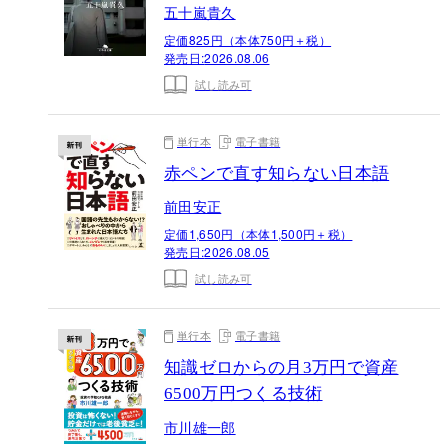
五十嵐貴久
定価825円（本体750円＋税）
発売日:
2026.08.06
試し読み可
単行本
電子書籍
赤ペンで直す知らない日本語
前田安正
定価1,650円（本体1,500円＋税）
発売日:
2026.08.05
試し読み可
単行本
電子書籍
知識ゼロからの月3万円で資産
6500万円つくる技術
市川雄一郎