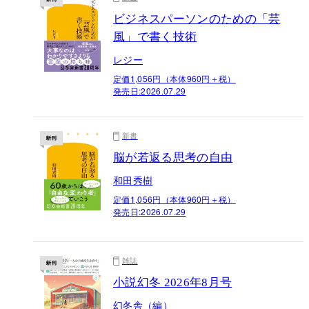
ビジネスパーソンのための「芸
風」で書く技術
レジー
定価1,056円（本体960円＋税）
発売日:
2026.07.29
新書
脳が若返る思考の自由
和田秀樹
定価1,056円（本体960円＋税）
発売日:
2026.07.29
雑誌
小説幻冬 2026年8月号
幻冬舎（編）