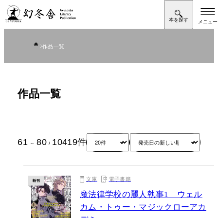
作品一覧
作品一覧
61
80
10419
件
～
/
文庫
電子書籍
魔法律学校の麗人執事1 ウェル
カム・トゥー・マジックローアカ