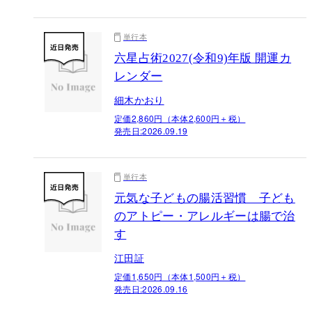
単行本
六星占術2027(令和9)年版 開運カ
レンダー
細木かおり
定価2,860円（本体2,600円＋税）
発売日:
2026.09.19
単行本
元気な子どもの腸活習慣 子ども
のアトピー・アレルギーは腸で治
す
江田証
定価1,650円（本体1,500円＋税）
発売日:
2026.09.16