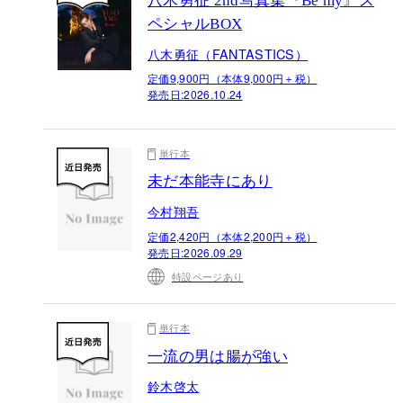
八木勇征 2nd写真集『Be my』ス
ペシャルBOX
八木勇征（FANTASTICS）
定価9,900円（本体9,000円＋税）
発売日:
2026.10.24
単行本
未だ本能寺にあり
今村翔吾
定価2,420円（本体2,200円＋税）
発売日:
2026.09.29
特設ページあり
単行本
一流の男は腸が強い
鈴木啓太