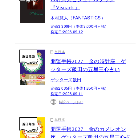
『Visuarts』
木村慧人（FANTASTICS）
定価3,300円（本体3,000円＋税）
発売日:
2026.09.12
単行本
開運手帳2027 金の時計座 ゲ
ッターズ飯田の五星三心占い
ゲッターズ飯田
定価2,035円（本体1,850円＋税）
発売日:
2026.09.11
特設ページあり
単行本
開運手帳2027 金のカメレオン
座 ゲッターズ飯田の五星三心占