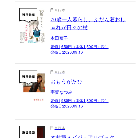
単行本
70歳一人暮らし、ふだん着おし
ゃれが日々の杖
本田葉子
定価1,650円（本体1,500円＋税）
発売日:
2026.09.16
単行本
おもうがたび
宇賀なつみ
定価1,980円（本体1,800円＋税）
発売日:
2026.09.16
単行本
木村慧人ビジュアルブック