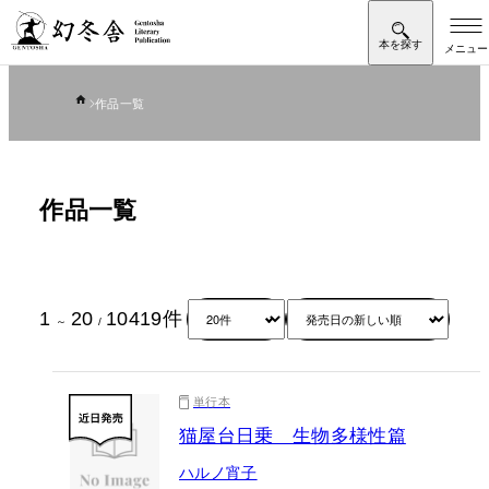
作品一覧
作品一覧
1
20
10419
件
～
/
単行本
猫屋台日乗 生物多様性篇
ハルノ宵子