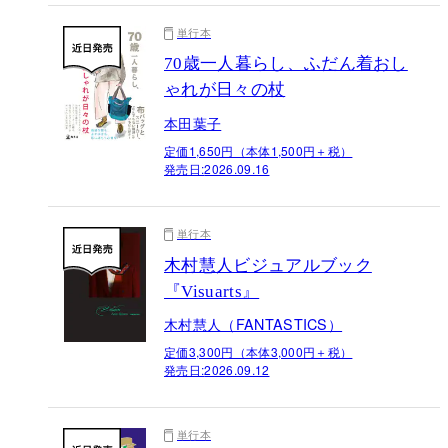
単行本
70歳一人暮らし、ふだん着おし
ゃれが日々の杖
本田葉子
定価1,650円（本体1,500円＋税）
発売日:
2026.09.16
単行本
木村慧人ビジュアルブック
『Visuarts』
木村慧人（FANTASTICS）
定価3,300円（本体3,000円＋税）
発売日:
2026.09.12
単行本