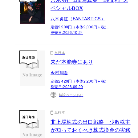
八木勇征 2nd写真集『Be my』ス
ペシャルBOX
八木勇征（FANTASTICS）
定価9,900円（本体9,000円＋税）
発売日:
2026.10.24
単行本
未だ本能寺にあり
今村翔吾
定価2,420円（本体2,200円＋税）
発売日:
2026.09.29
特設ページあり
単行本
非上場株式の出口戦略 少数株主
が知っておくべき株式換金の実務