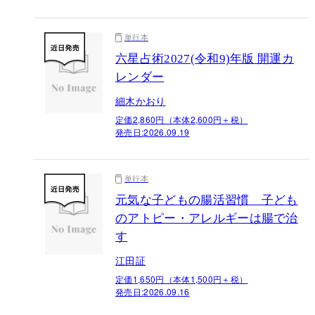
単行本
六星占術2027(令和9)年版 開運カ
レンダー
細木かおり
定価2,860円（本体2,600円＋税）
発売日:
2026.09.19
単行本
元気な子どもの腸活習慣 子ども
のアトピー・アレルギーは腸で治
す
江田証
定価1,650円（本体1,500円＋税）
発売日:
2026.09.16