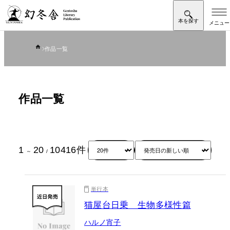
作品一覧
作品一覧
1
20
10416
件
～
/
単行本
猫屋台日乗 生物多様性篇
ハルノ宵子