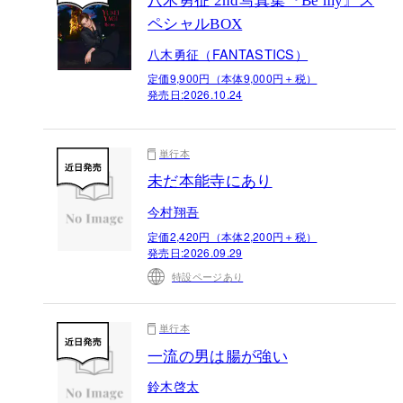
八木勇征 2nd写真集『Be my』ス
ペシャルBOX
八木勇征（FANTASTICS）
定価9,900円（本体9,000円＋税）
発売日:
2026.10.24
単行本
未だ本能寺にあり
今村翔吾
定価2,420円（本体2,200円＋税）
発売日:
2026.09.29
特設ページあり
単行本
一流の男は腸が強い
鈴木啓太