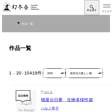
作品一覧
作品一覧
1
20
10419
件
～
/
単行本
猫屋台日乗 生物多様性篇
ハルノ宵子