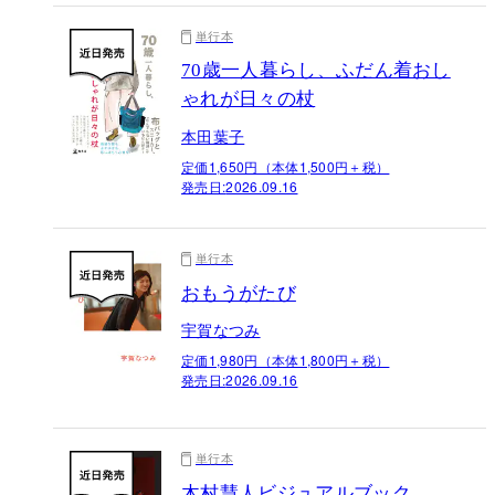
単行本
70歳一人暮らし、ふだん着おし
ゃれが日々の杖
本田葉子
定価1,650円（本体1,500円＋税）
発売日:
2026.09.16
単行本
おもうがたび
宇賀なつみ
定価1,980円（本体1,800円＋税）
発売日:
2026.09.16
単行本
木村慧人ビジュアルブック