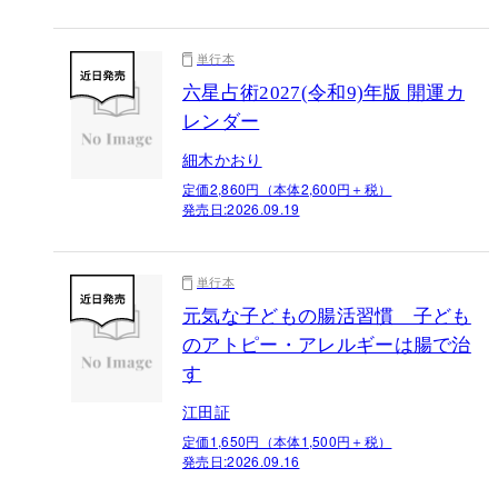
単行本
六星占術2027(令和9)年版 開運カ
レンダー
細木かおり
定価2,860円（本体2,600円＋税）
発売日:
2026.09.19
単行本
元気な子どもの腸活習慣 子ども
のアトピー・アレルギーは腸で治
す
江田証
定価1,650円（本体1,500円＋税）
発売日:
2026.09.16