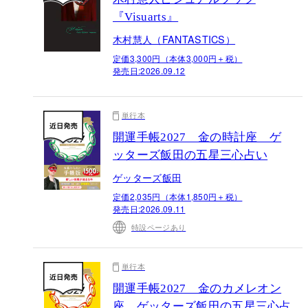
『Visuarts』
木村慧人（FANTASTICS）
定価3,300円（本体3,000円＋税）
発売日:
2026.09.12
単行本
開運手帳2027 金の時計座 ゲ
ッターズ飯田の五星三心占い
ゲッターズ飯田
定価2,035円（本体1,850円＋税）
発売日:
2026.09.11
特設ページあり
単行本
開運手帳2027 金のカメレオン
座 ゲッターズ飯田の五星三心占