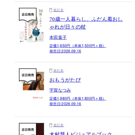
単行本
70歳一人暮らし、ふだん着おし
ゃれが日々の杖
本田葉子
定価1,650円（本体1,500円＋税）
発売日:
2026.09.16
単行本
おもうがたび
宇賀なつみ
定価1,980円（本体1,800円＋税）
発売日:
2026.09.16
単行本
木村慧人ビジュアルブック