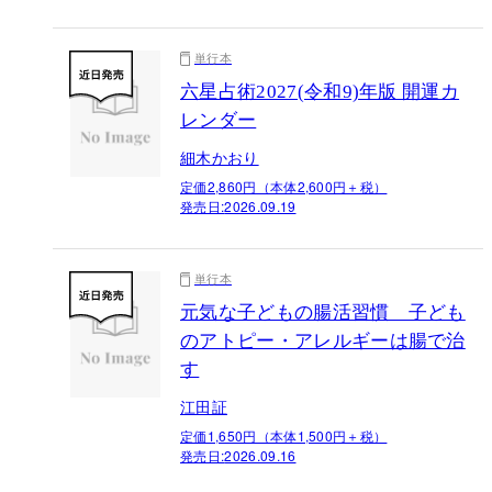
単行本
六星占術2027(令和9)年版 開運カ
レンダー
細木かおり
定価2,860円（本体2,600円＋税）
発売日:
2026.09.19
単行本
元気な子どもの腸活習慣 子ども
のアトピー・アレルギーは腸で治
す
江田証
定価1,650円（本体1,500円＋税）
発売日:
2026.09.16