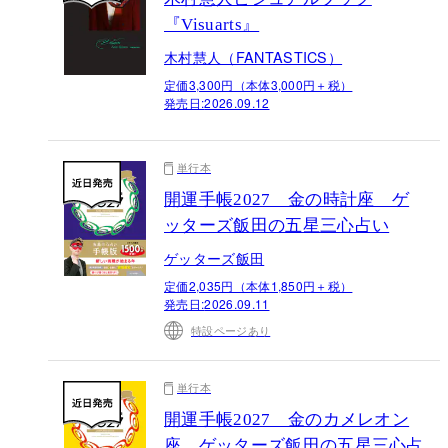
『Visuarts』
木村慧人（FANTASTICS）
定価3,300円（本体3,000円＋税）
発売日:
2026.09.12
単行本
開運手帳2027 金の時計座 ゲ
ッターズ飯田の五星三心占い
ゲッターズ飯田
定価2,035円（本体1,850円＋税）
発売日:
2026.09.11
特設ページあり
単行本
開運手帳2027 金のカメレオン
座 ゲッターズ飯田の五星三心占