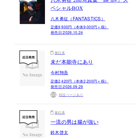
八木勇征 2nd写真集『Be my』ス
ペシャルBOX
八木勇征（FANTASTICS）
定価9,900円（本体9,000円＋税）
発売日:
2026.10.24
単行本
未だ本能寺にあり
今村翔吾
定価2,420円（本体2,200円＋税）
発売日:
2026.09.29
特設ページあり
単行本
一流の男は腸が強い
鈴木啓太