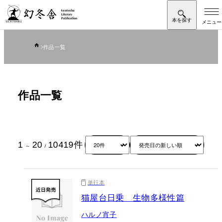
作品一覧
作品一覧
1
20
10419
件
～
/
単行本
猫屋台日乗 生物多様性篇
ハルノ宵子