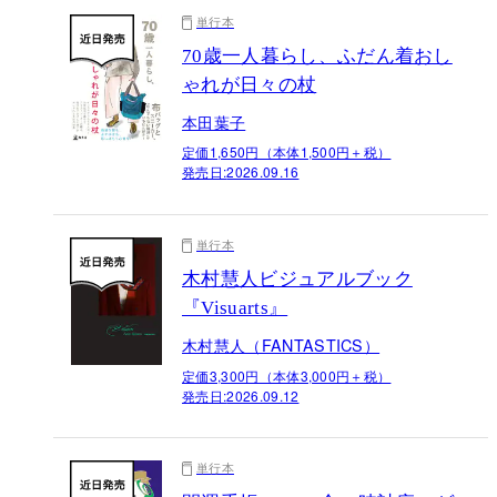
単行本
70歳一人暮らし、ふだん着おし
ゃれが日々の杖
本田葉子
定価1,650円（本体1,500円＋税）
発売日:
2026.09.16
単行本
木村慧人ビジュアルブック
『Visuarts』
木村慧人（FANTASTICS）
定価3,300円（本体3,000円＋税）
発売日:
2026.09.12
単行本