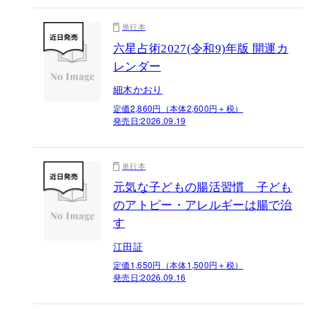
単行本
六星占術2027(令和9)年版 開運カ
レンダー
細木かおり
定価2,860円（本体2,600円＋税）
発売日:
2026.09.19
単行本
元気な子どもの腸活習慣 子ども
のアトピー・アレルギーは腸で治
す
江田証
定価1,650円（本体1,500円＋税）
発売日:
2026.09.16