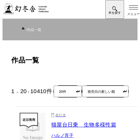
作品一覧
作品一覧
1
20
10410
件
～
/
単行本
猫屋台日乗 生物多様性篇
ハルノ宵子