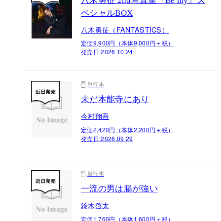
八木勇征 2nd写真集『Be my』ス
ペシャルBOX
八木勇征（FANTASTICS）
定価9,900円（本体9,000円＋税）
発売日:
2026.10.24
単行本
未だ本能寺にあり
今村翔吾
定価2,420円（本体2,200円＋税）
発売日:
2026.09.29
単行本
一流の男は腸が強い
鈴木啓太
定価1,760円（本体1,600円＋税）