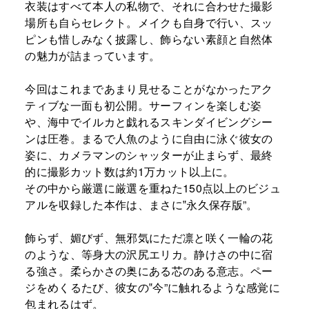
衣装はすべて本人の私物で、それに合わせた撮影
場所も自らセレクト。メイクも自身で行い、スッ
ピンも惜しみなく披露し、飾らない素顔と自然体
の魅力が詰まっています。
今回はこれまであまり見せることがなかったアク
ティブな一面も初公開。サーフィンを楽しむ姿
や、海中でイルカと戯れるスキンダイビングシー
ンは圧巻。まるで人魚のように自由に泳ぐ彼女の
姿に、カメラマンのシャッターが止まらず、最終
的に撮影カット数は約1万カット以上に。
その中から厳選に厳選を重ねた150点以上のビジュ
アルを収録した本作は、まさに‟永久保存版”。
飾らず、媚びず、無邪気にただ凛と咲く一輪の花
のような、等身大の沢尻エリカ。静けさの中に宿
る強さ。柔らかさの奥にある芯のある意志。ペー
ジをめくるたび、彼女の‟今”に触れるような感覚に
包まれるはず。