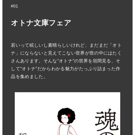
#01
オトナ文庫フェア
若いって眩しいし素晴らしいけれど、まだまだ「オト
ナ」にならないと見えてこない世界が世の中にはたく
さんあります。そんな“オトナ”の世界を垣間見る、そ
して“オトナ”だからわかる魅力がたっぷり詰まった作
品を集めました。