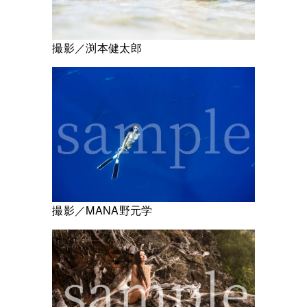
撮影／渕本健太郎
撮影／MANA野元学