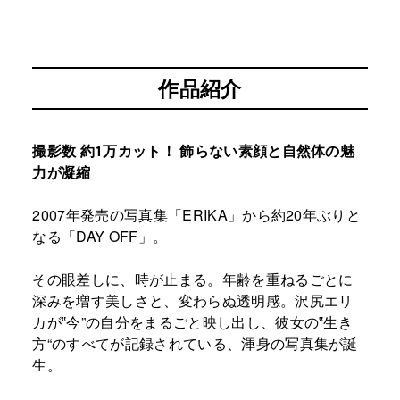
作品紹介
撮影数 約1万カット！ 飾らない素顔と自然体の魅
力が凝縮
2007年発売の写真集「ERIKA」から約20年ぶりと
なる「DAY OFF」。
その眼差しに、時が止まる。年齢を重ねるごとに
深みを増す美しさと、変わらぬ透明感。沢尻エリ
カが‟今”の自分をまるごと映し出し、彼女の‟生き
方“のすべてが記録されている、渾身の写真集が誕
生。