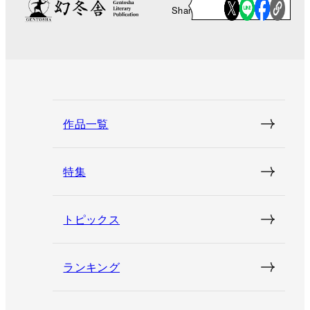
Share
作品一覧
特集
トピックス
ランキング