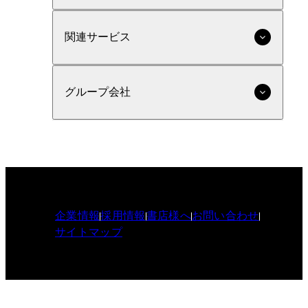
関連サービス
グループ会社
企業情報
採用情報
書店様へ
お問い合わせ
サイトマップ