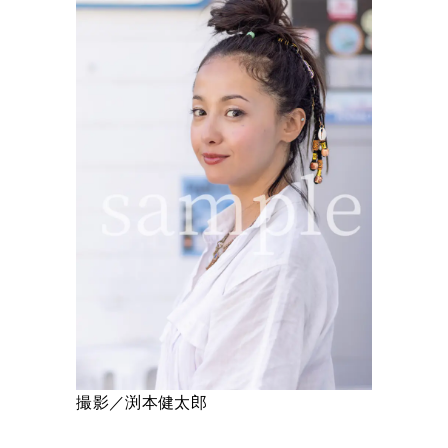
撮影／渕本健太郎